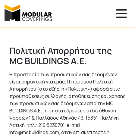
Skip
to
content
Πολιτική Απορρήτου
Πολιτική Απορρήτου της
MC BUILDINGS A.E.
Η προστασία των προσωπικών σας δεδομένων
είναι σημαντική για εμάς. Η παρούσα Πολιτική
Απορρήτου (στο εξής, η «Πολιτική») αφορά στις
προϋποθέσεις συλλογής, αποθήκευσης και χρήσης
των προσωπικών σας δεδομένων από την MC
BUILDINGS A.E. , η οποία εδρεύει στη διεύθυνση
Ψαρρών 1 & Παλλάδος Αθηνάς 43, 15351, Παλλήνη,
Αττική, τηλ.: 210 6230701, e-mail:
info@mcbuildings.com, όταν επισκέπτεστε ή