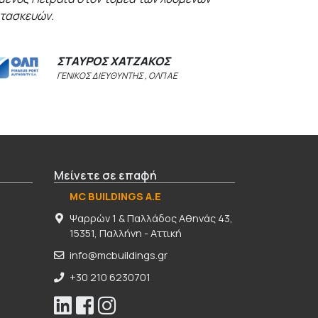
τασκευών.
ΣΤΑΥΡΟΣ ΧΑΤΖΑΚΟΣ
ΓΕΝΙΚΟΣ ΔΙΕΥΘΥΝΤΗΣ , ΟΛΠ ΑΕ
Μείνετε σε επαφή
MC BUILDINGS Α.Ε
Ψαρρών 1 & Παλλάδος Αθηνάς 43,
15351, Παλλήνη - Αττική
info@mcbuildings.gr
+30 210 6230701