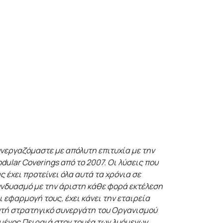
νεργαζόμαστε με απόλυτη επιτυχία με την
dular Coverings από το 2007. Οι λύσεις που
ς έχει προτείνει όλα αυτά τα χρόνια σε
νδυασμό με την άριστη κάθε φορά εκτέλεση
ι εφαρμογή τους, έχει κάνει την εταιρεία
τή στρατηγικό συνεργάτη του Οργανισμού
μένος Πειραιά στον τομέα των λυόμενων