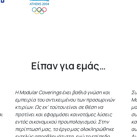
Είπαν για εμάς…
Η Modular Coverings έχει βαθιά γνώση και
Συ
εμπειρία του αντικειμένου των προσωρινών
Mo
κτιρίων. Ως εκ’ τούτου είναι σε θέση να
μα
αι
προτίνει και εφαρμόσει καινοτόμες λύσεις
συ
εντός οικονομικού προυπολογισμού. Στην
κα
περίπτωσή μας, το έργο μας ολοκληρώθηκε
αυ
εντελώς απροβλημάτιστα, ενώ το επίπεδο
Λι