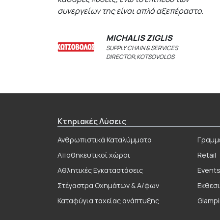
συνεργείων της είναι απλά αξεπέραστο.
MICHALIS ZIGLIS
SUPPLY CHAIN & SERVICES
DIRECTOR,KOTSOVOLOS
Κτηριακές Λύσεις
Ανθρωπιστικά Καταλύμματα
Γραμμ
Αποθηκευτικοί χώροι
Retail
Αθλητικές Εγκαταστάσεις
Event
Στέγαστρα Οχημάτων & Α/φων
Εκθεσι
Καταφύγια ταχείας ανάπτυξης
Glampi