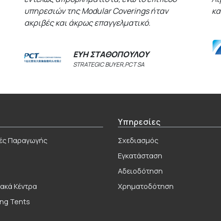
υπηρεσιών της Modular Coverings ήταν
κα
ακριβές και άκρως επαγγελματικό.
ΕΥΗ ΣΤΑΘΟΠΟΥΛΟΥ
STRATEGIC BUYER,PCT SA
Υπηρεσίες
ές Παραγωγής
Σχεδιασμός
Εγκατάσταση
s
Αδειοδότηση
ακά Κέντρα
Χρηματοδότηση
ng Tents